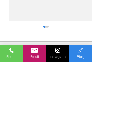
コメント
Phone
Email
Instagram
Blog
コメントを追加…
№2275・アウディ Q5
№2274・トヨタ
AS-ZEROグロストコート
ー・AS-007ガ
Polish & Coating
COLORS
カラーズ
〒227-0052
横浜市青葉区梅が丘７－１６ クレール梅が丘１Ｆ