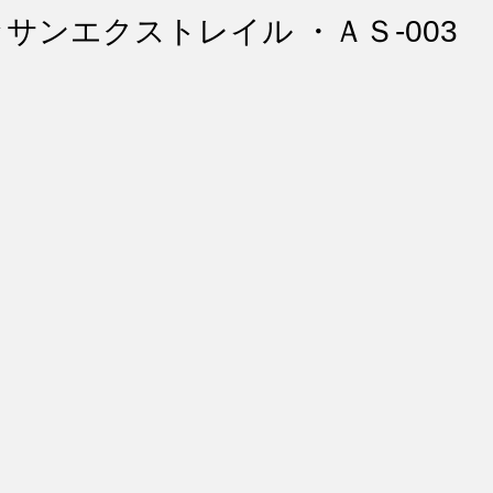
ント・リペア
シートコーティング
幌コーティング
ッサンエクストレイル ・ＡＳ-003
スト除去