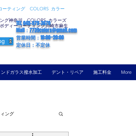
ーティング COLORS カラー
グ神奈川 COLORS カラーズ
TEL 045-979-3670
ボディーコーティング川崎市麻生
Mail：
7739colors@gmail.com
営業時間：10:00~20:00
og
定休日：不定休
ィンドガラス撥水加工
デント・リペア
施工料金
More
ティング