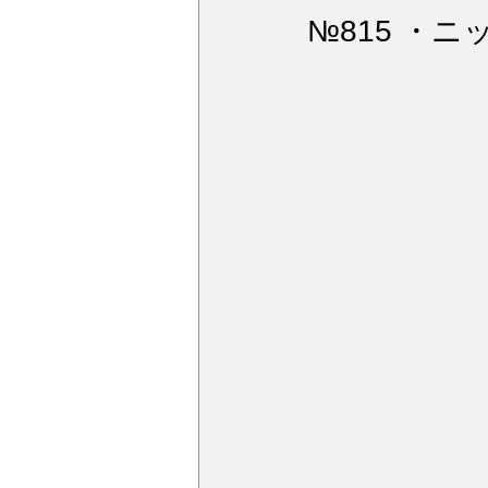
ウィンドガラス撥水加工
デ
№815 ・ニ
アルミモール研磨
ペンキミ