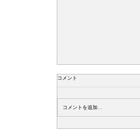
コメント
コメントを追加…
№2276・レクサス LC500・
AS-ZEROグロストコート