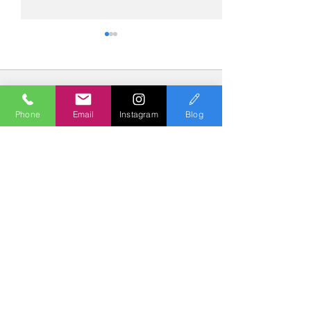
コメント
Phone
Email
Instagram
Blog
コメントを追加…
№2275・アウディ Q5
№2274・トヨタ
AS-ZEROグロストコート
ー・AS-007ガ
Polish & Coating
COLORS
カラーズ
〒227-0052
横浜市青葉区梅が丘７－１６ クレール梅が丘１Ｆ
TEL
045-979-3670
Mail :
7739colors@gmail.com