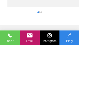
コメント
Phone
Email
Instagram
Blog
コメントを追加…
№2275・アウディ Q5
№2274・トヨタ
AS-ZEROグロストコート
ー・AS-007ガ
Polish & Coating
COLORS
カラーズ
〒227-0052
横浜市青葉区梅が丘７－１６ クレール梅が丘１Ｆ
TEL
045-979-3670
Mail :
7739colors@gmail.com