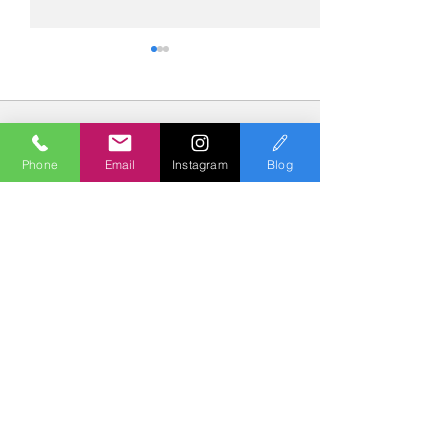
コメント
Phone
Email
Instagram
Blog
コメントを追加…
№2275・アウディ Q5
№2274・トヨタ
AS-ZEROグロストコート
ー・AS-007ガ
Polish & Coating
COLORS
カラーズ
〒227-0052
横浜市青葉区梅が丘７－１６ クレール梅が丘１Ｆ
TEL
045-979-3670
Mail :
7739colors@gmail.com