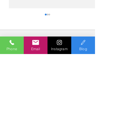
コメント
Phone
Email
Instagram
Blog
コメントを追加…
№2275・アウディ Q5
№2274・トヨタ
AS-ZEROグロストコート
ー・AS-007ガ
Polish & Coating
COLORS
カラーズ
〒227-0052
横浜市青葉区梅が丘７－１６ クレール梅が丘１Ｆ
TEL
045-979-3670
Mail :
7739colors@gmail.com