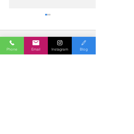
コメント
Phone
Email
Instagram
Blog
コメントを追加…
№2275・アウディ Q5
№2274・トヨタ
AS-ZEROグロストコート
ー・AS-007ガ
Polish & Coating
COLORS
カラーズ
〒227-0052
横浜市青葉区梅が丘７－１６ クレール梅が丘１Ｆ
TEL
045-979-3670
Mail :
7739colors@gmail.com