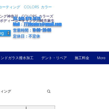
ーティング COLORS カラー
グ神奈川 COLORS カラーズ
TEL 045-979-3670
ボディーコーティング川崎市麻生
Mail：
7739colors@gmail.com
営業時間：10:00~20:00
og
定休日：不定休
ィンドガラス撥水加工
デント・リペア
施工料金
More
ティング