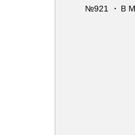
ウィンドガラス撥水加工
デ
№921 ・ＢＭ
アルミモール研磨
ペンキミ