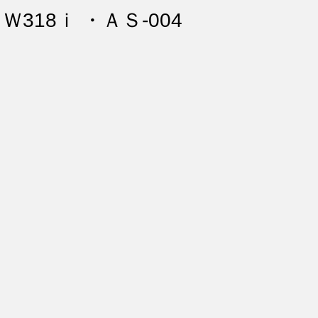
ント・リペア
シートコーティング
幌コーティング
Ｗ318ｉ ・ＡＳ-004
スト除去