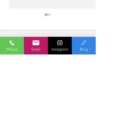
コメント
Phone
Email
Instagram
Blog
コメントを追加…
№2275・アウディ Q5
№2274・トヨタ
AS-ZEROグロストコート
ー・AS-007ガ
Polish & Coating
COLORS
カラーズ
〒227-0052
横浜市青葉区梅が丘７－１６ クレール梅が丘１Ｆ
TEL
045-979-3670
Mail :
7739colors@gmail.com