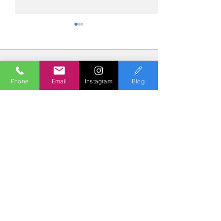
コメント
Phone
Email
Instagram
Blog
コメントを追加…
№2275・アウディ Q5
№2274・トヨタ
AS-ZEROグロストコート
ー・AS-007ガ
Polish & Coating
COLORS
カラーズ
〒227-0052
横浜市青葉区梅が丘７－１６ クレール梅が丘１Ｆ
TEL
045-979-3670
Mail :
7739colors@gmail.com