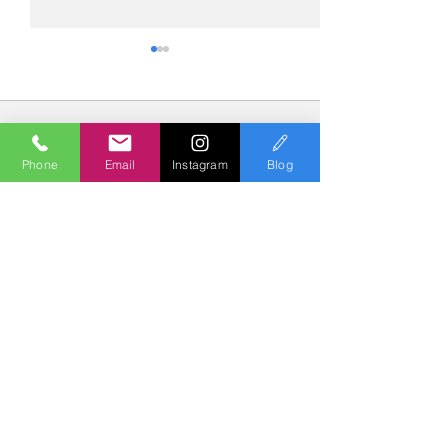
コメント
Phone
Email
Instagram
Blog
コメントを追加…
№2275・アウディ Q5
№2274・トヨタ
AS-ZEROグロストコート
ー・AS-007ガ
Polish & Coating
COLORS
カラーズ
〒227-0052
横浜市青葉区梅が丘７－１６ クレール梅が丘１Ｆ
TEL
045-979-3670
Mail :
7739colors@gmail.com