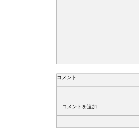
コメント
コメントを追加…
№2276・レクサス LC500・
AS-ZEROグロストコート