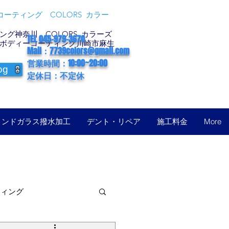
ーティング COLORS カラー
グ神奈川 COLORS カラーズ
TEL 045-979-3670
ボディーコーティング川崎市麻生
Mail：
7739colors@gmail.com
営業時間：10:00~20:00
og
定休日：不定休
ィンドガラス撥水加工
デント・リペア
施工料金
More
ティング