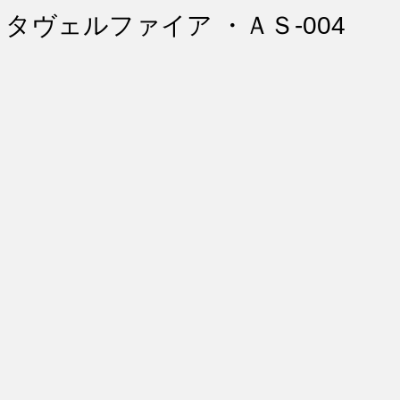
ント・リペア
シートコーティング
幌コーティング
ヨタヴェルファイア ・ＡＳ-004
スト除去