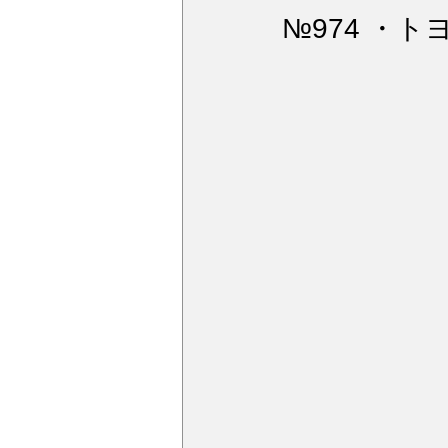
ウィンドガラス撥水加工
デ
№974 ・ト
アルミモール研磨
ペンキミ