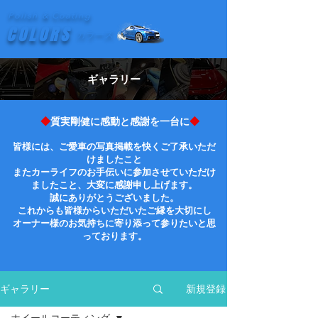
Polish & Coating
COLORS
カラーズ
​ギャラリー
◆
質実剛健に感動と感謝を一台に
◆
皆様には、ご愛車の写真掲載を快くご了承いただ
けましたこと
またカーライフのお手伝いに参加させていただけ
ましたこと、大変に感謝申し上げます。
誠にありがとうございました。
これからも皆様からいただいたご縁を大切にし
オーナー様のお気持ちに寄り添って参りたいと思
っております。
新規登録
ギャラリー