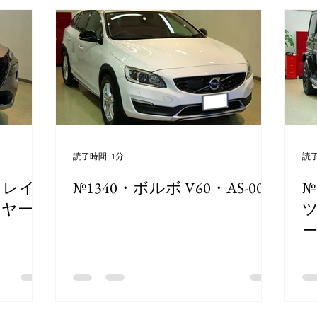
読了時間: 1分
読了
トレイ
№1340・ボルボ V60・AS-004
№
イヤー
ツ