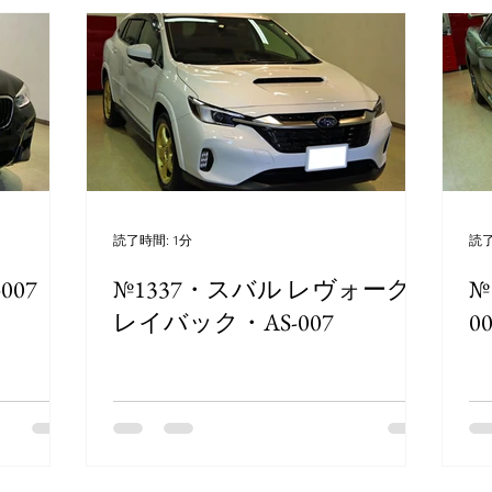
読了時間: 1分
読了
007
№1337・スバル レヴォーグ
№
レイバック・AS-007
0