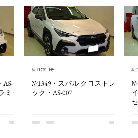
ンドガラス撥水加工
デント・リペア
シートコーティン
ル磨
アルミモール研磨
ペンキミスト除去
読了時間: 1分
読了
AS-
№1349・スバル クロストレ
№
セラミッ
ック・AS-007
イ