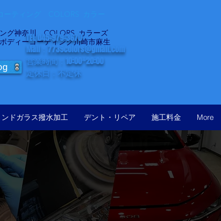
ーティング COLORS カラー
グ神奈川 COLORS カラーズ
TEL 045-979-3670
ボディーコーティング川崎市麻生
Mail：
7739colors@gmail.com
営業時間：10:00~20:00
og
定休日：不定休
ィンドガラス撥水加工
デント・リペア
施工料金
More