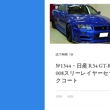
読了時間: 1分
№1344・日産 R34 GT-
008スリーレイヤー
クコート