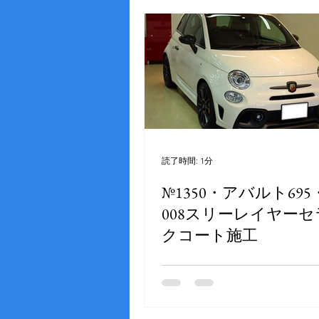
ホイールコーティング
ウィ
幌コーティング
アルミノー
読了時間: 1分
№1350・アバルト695・
008スリーレイヤー
クコート施工