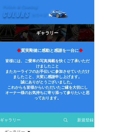
Polish & Coating
COLORS
カラーズ
​ギャラリー
◆
質実剛健に感動と感謝を一台に
◆
皆様には、ご愛車の写真掲載を快くご了承いただ
けましたこと
またカーライフのお手伝いに参加させていただけ
ましたこと、大変に感謝申し上げます。
誠にありがとうございました。
これからも皆様からいただいたご縁を大切にし
オーナー様のお気持ちに寄り添って参りたいと思
っております。
新規登録
ギャラリー