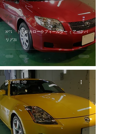
アルミノール
磨
アルミモール
研磨
ペンキミスト
№71 ・トヨタカローラフィールダー ・アークバ
除去
リア21
読了時間: 0分