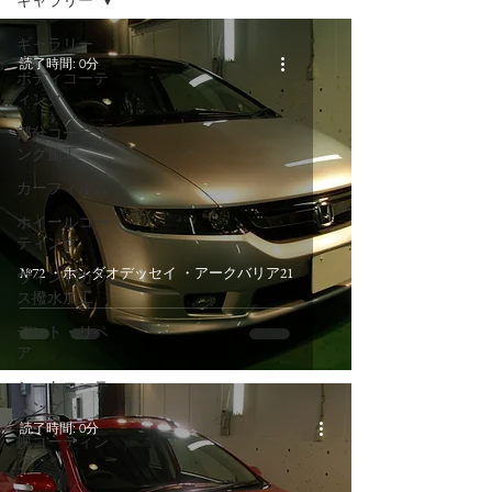
ギャラリー
ギャラリー
読了時間: 0分
ボディコーテ
ィング
部分コーティ
ング施工
カーフィルム
ホイールコー
ティング
№72 ・ホンダオデッセイ ・アークバリア21
ウィンドガラ
ス撥水加工
デント・リペ
ア
シートコーテ
ィング
読了時間: 0分
幌コーティン
グ