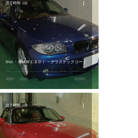
読了時間: 0分
№60 ・ＢＭＷ１３０ⅰ ・グラステックコート
読了時間: 0分