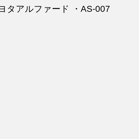
ント・リペア
シートコーティング
幌コーティング
トヨタアルファード ・AS-007
スト除去