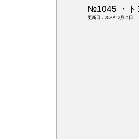
ウィンドガラス撥水加工
デ
№1045 ・
更新日：
2020年2月21日
アルミモール研磨
ペンキミ