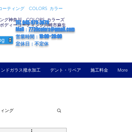
ーティング COLORS カラー
グ神奈川 COLORS カラーズ
TEL 045-979-3670
ボディーコーティング川崎市麻生
Mail：
7739colors@gmail.com
営業時間：10:00~20:00
og
定休日：不定休
ィンドガラス撥水加工
デント・リペア
施工料金
More
ティング