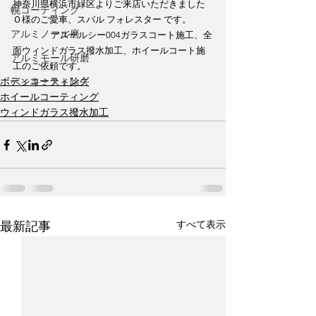
神奈川県横浜市緑区よりご来店いただきました 
幌コーティング
Ｏ様のご愛車、スバル フォレスター です。          
アルミノール磨
                  アズールシー004ガラスコート施工、全
面ウィンドガラス撥水加工、ホイールコート施
アルミモール研磨
工のご依頼です。
ボディコーティング
ペンキミスト除去
ホイールコーティング
ウィンドガラス撥水加工
すべて表示
最新記事