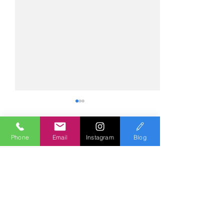
Phone
Email
Instagram
Blog
コメント
コメントを追加…
№2275・アウディ Q5
№2274・トヨタ
AS-ZEROグロストコート
ー・AS-007ガ