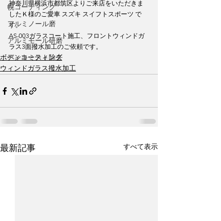
神奈川県横浜市都筑区よりご来店をいただきま
幌コーティング
したＫ様のご愛車 スズキ スイフトスポーツ で
アルミノール磨
す。
AS-003ガラスコート施工、フロントウィンドガ
アルミモール研磨
ラス3面撥水加工のご依頼です。
ペンキミスト除去
ボディコーティング
ウィンドガラス撥水加工
すべて表示
最新記事