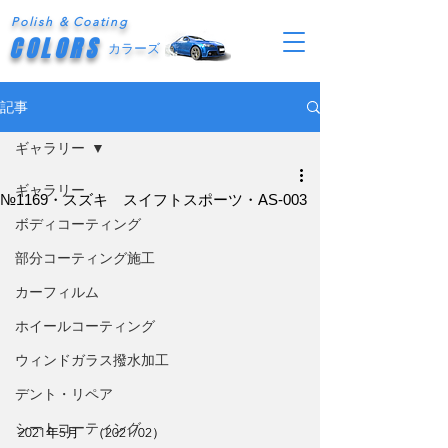
Polish & Coating
COLORS
カラーズ
記事
ギャラリー
ギャラリー
№1169・スズキ スイフトスポーツ・AS-003
ボディコーティング
部分コーティング施工
カーフィルム
ホイールコーティング
ウィンドガラス撥水加工
デント・リペア
シートコーティング
2021年5月　（2021/02）