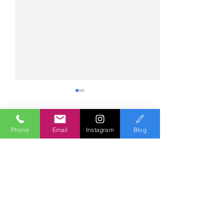
Phone
Email
Instagram
Blog
コメント
コメントを追加…
№2275・アウディ Q5
№2274・トヨタ
AS-ZEROグロストコート
ー・AS-007ガ
Polish & Coating