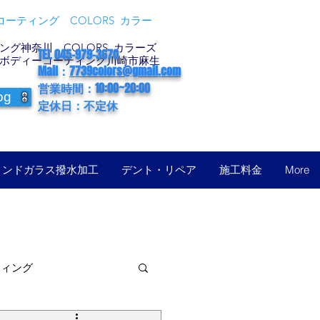
ーティング COLORS カラー
グ神奈川 COLORS カラーズ
TEL 045-979-3670
ボディーコーティング川崎市麻生
Mail：
7739colors@gmail.com
営業時間：10:00~20:00
og
定休日：不定休
ィンドガラス撥水加工
デント・リペア
施工料金
More
ティング