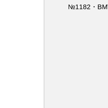
ウィンドガラス撥水加工
デ
№1182・BM
アルミモール研磨
ペンキミ