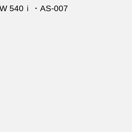
ント・リペア
シートコーティング
幌コーティング
W 540ｉ・AS-007
スト除去