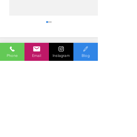
コメント
Phone
Email
Instagram
Blog
コメントを追加…
№2275・アウディ Q5
№2274・トヨタ
AS-ZEROグロストコート
ー・AS-007ガ
Polish & Coating
COLORS
カラーズ
〒227-0052
横浜市青葉区梅が丘７－１６ クレール梅が丘１Ｆ
TEL
045-979-3670