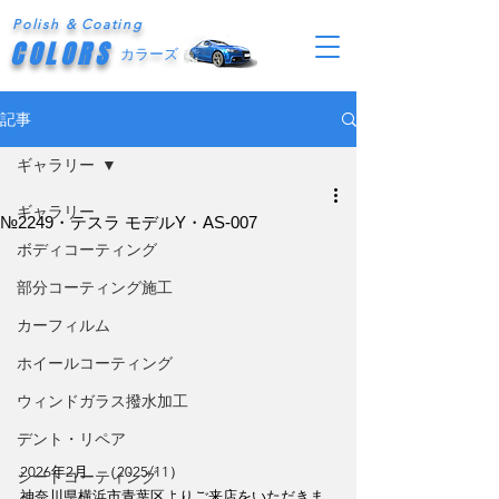
Polish & Coating
COLORS
カラーズ
記事
ギャラリー
ギャラリー
№2249・テスラ モデルY・AS-007
ボディコーティング
部分コーティング施工
カーフィルム
ホイールコーティング
ウィンドガラス撥水加工
デント・リペア
2026年2月　（2025/11）
シートコーティング
神奈川県横浜市青葉区よりご来店をいただきま