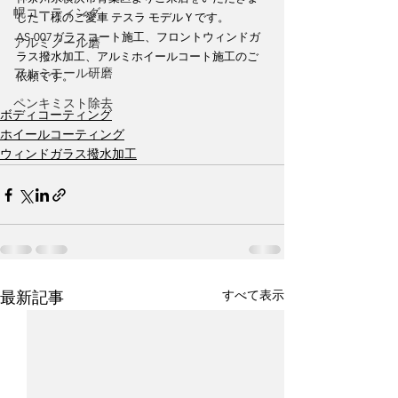
幌コーティング
したＩ様のご愛車 テスラ モデルＹです。
AS-007ガラスコート施工、フロントウィンドガ
アルミノール磨
ラス撥水加工、アルミホイールコート施工のご
アルミモール研磨
依頼です。
ペンキミスト除去
ボディコーティング
ホイールコーティング
ウィンドガラス撥水加工
すべて表示
最新記事