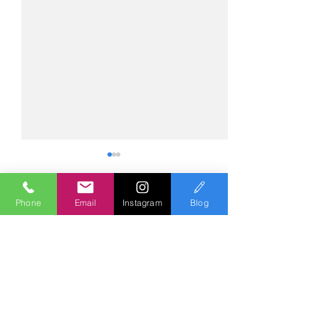
Phone
Email
Instagram
Blog
コメント
コメントを追加…
№2275・アウディ Q5
№2274・トヨタ
AS-ZEROグロストコート
ー・AS-007ガ