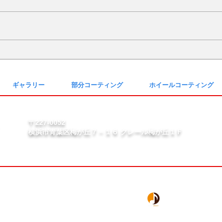
№2275・アウディ Q5 AS-
№2
ZEROグロストコート
AS
ギャラリー
部分コーティング
ホイールコーティング
〒227-0052
横浜市青葉区梅が丘７－１６ クレール梅が丘１Ｆ
copyright ©COLORS all rights reserved.
2019~2024 Web Design Works by