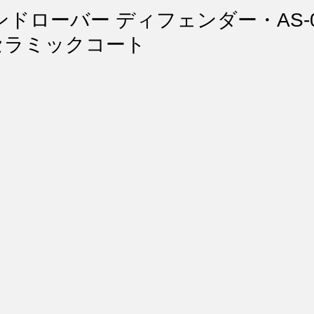
ント・リペア
シートコーティング
幌コーティング
ランドローバー ディフェンダー・AS-
セラミックコート
スト除去