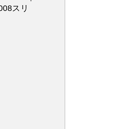
アルミノール磨
008スリ