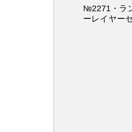
ウィンドガラス撥水加工
デ
№2271・
ーレイヤー
アルミモール研磨
ペンキミ