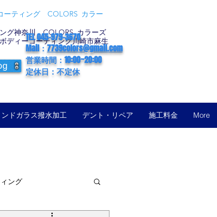
ーティング COLORS カラー
グ神奈川 COLORS カラーズ
TEL 045-979-3670
ボディーコーティング川崎市麻生
Mail：
7739colors@gmail.com
営業時間：10:00~20:00
og
定休日：不定休
ィンドガラス撥水加工
デント・リペア
施工料金
More
ティング