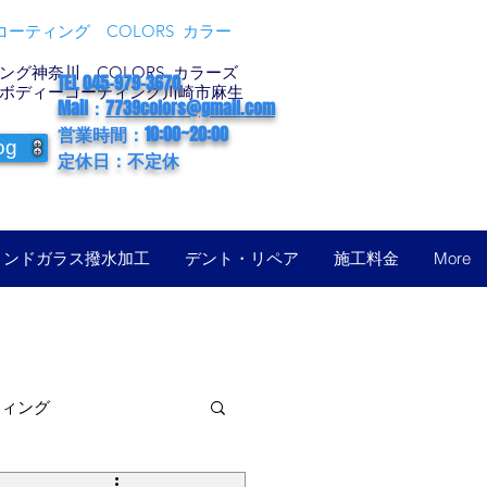
ーティング COLORS カラー
グ神奈川 COLORS カラーズ
TEL 045-979-3670
ボディーコーティング川崎市麻生
Mail：
7739colors@gmail.com
営業時間：10:00~20:00
og
定休日：不定休
ィンドガラス撥水加工
デント・リペア
施工料金
More
ティング