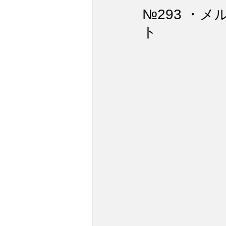
ウィンドガラス撥水加工
デ
№293 ・メ
ト
アルミモール研磨
ペンキミ