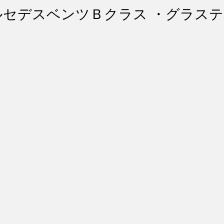
ント・リペア
シートコーティング
幌コーティング
ルセデスベンツＢクラス ・グラス
スト除去