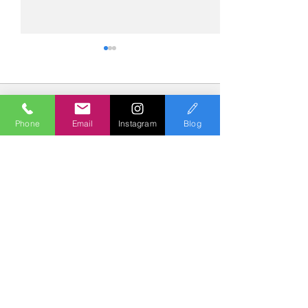
コメント
Phone
Email
Instagram
Blog
コメントを追加…
№2275・アウディ Q5
№2274・トヨタ
AS-ZEROグロストコート
ー・AS-007ガ
Polish & Coating
COLORS
カラーズ
〒227-0052
横浜市青葉区梅が丘７－１６ クレール梅が丘１Ｆ
TEL
045-979-3670