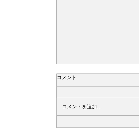
コメント
コメントを追加…
№2276・レクサス LC500・
AS-ZEROグロストコート