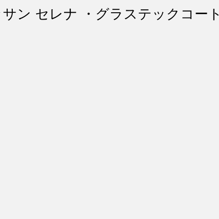
ント・リペア
シートコーティング
幌コーティング
ニッサン セレナ ・グラステックコー
スト除去