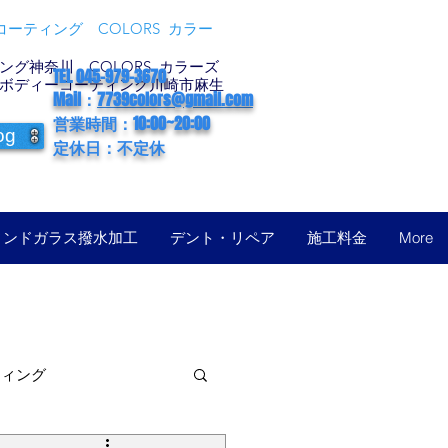
ーティング COLORS カラー
グ神奈川 COLORS カラーズ
TEL 045-979-3670
ボディーコーティング川崎市麻生
Mail：
7739colors@gmail.com
営業時間：10:00~20:00
og
定休日：不定休
ィンドガラス撥水加工
デント・リペア
施工料金
More
ティング