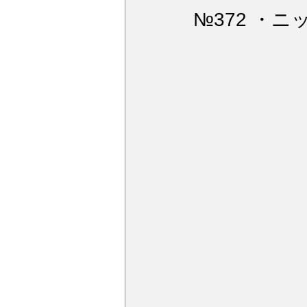
ウィンドガラス撥水加工
デ
№372 ・
アルミモール研磨
ペンキミ