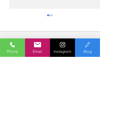
コメント
Phone
Email
Instagram
Blog
コメントを追加…
№2275・アウディ Q5
№2274・トヨタ
AS-ZEROグロストコート
ー・AS-007ガ
Polish & Coating
COLORS
カラーズ
〒227-0052
横浜市青葉区梅が丘７－１６ クレール梅が丘１Ｆ
TEL
045-979-3670
Mail :
7739colors@gmail.com