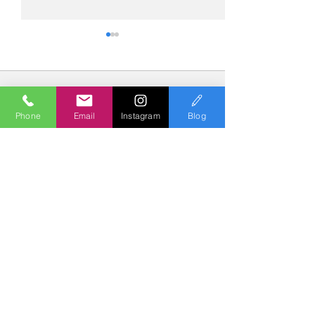
コメント
Phone
Email
Instagram
Blog
コメントを追加…
№2275・アウディ Q5
№2274・トヨタ
AS-ZEROグロストコート
ー・AS-007ガ
Polish & Coating
COLORS
カラーズ
〒227-0052
横浜市青葉区梅が丘７－１６ クレール梅が丘１Ｆ
TEL
045-979-3670
Mail :
7739colors@gmail.com