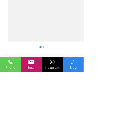
Phone
Email
Instagram
Blog
コメント
コメントを追加…
№2275・アウディ Q5
№2274・トヨタ
AS-ZEROグロストコート
ー・AS-007ガ
Polish & Coating