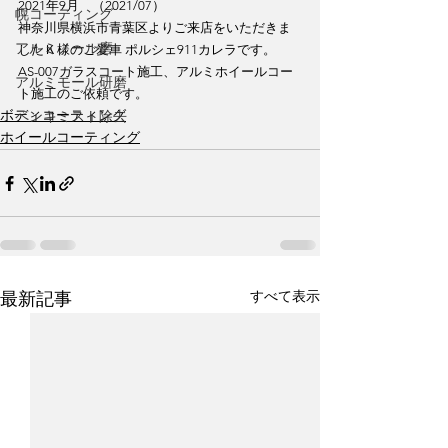
2021年9月　（2021/07）
幌コーティング
神奈川県横浜市青葉区よりご来店をいただきま
アルミノール磨
したＫ様のご愛車 ポルシェ911カレラです。
AS-007ガラスコート施工、アルミホイールコー
アルミモール研磨
ト施工のご依頼です。
ボディコーティング
ペンキミスト除去
ホイールコーティング
すべて表示
最新記事